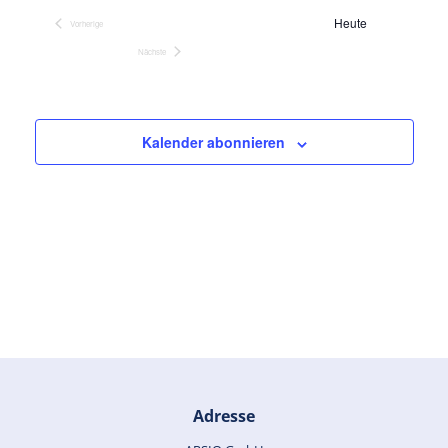
und
Heute
Ansich
Vorherige
Veranstaltungen
Nächste
Naviga
Veranstaltungen
Kalender abonnieren
Adresse