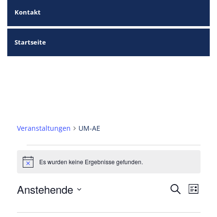
Kontakt
Startseite
UM-AE
Veranstaltungen
UM-AE
Veranstaltungen
Es wurden keine Ergebnisse gefunden.
Hinweis
Verans
Veran
Anstehende
Suche
Liste
Ansic
Suche
Datum
Navig
wählen.