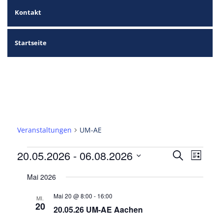
Kontakt
Startseite
UM-AE
Veranstaltungen
UM-AE
Veranstaltungen
Verans
Veran
20.05.2026
 - 
06.08.2026
Suche
Liste
Ansic
Suche
Datum
Navig
wählen.
Mai 2026
und
Mai 20 @ 8:00
-
16:00
Ansich
MI.
20
20.05.26 UM-AE Aachen
Naviga