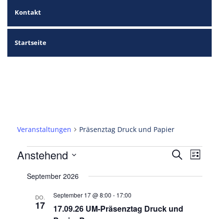
Kontakt
Startseite
Präsenztag Druck und Papier
Veranstaltungen
Präsenztag Druck und Papier
Veranstaltungen
Verans
Veran
Anstehend
Suche
Liste
Ansic
Suche
Datum
Navig
wählen.
September 2026
und
September 17 @ 8:00
-
17:00
Ansich
DO.
17
17.09.26 UM-Präsenztag Druck und
Naviga