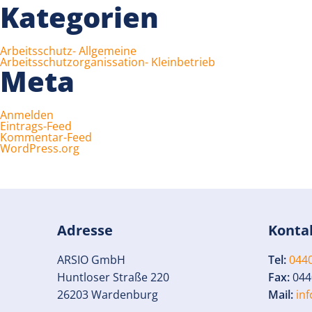
Kategorien
Arbeitsschutz- Allgemeine
Arbeitsschutzorganissation- Kleinbetrieb
Meta
Anmelden
Eintrags-Feed
Kommentar-Feed
WordPress.org
Adresse
Konta
ARSIO GmbH
Tel:
0440
Huntloser Straße 220
Fax:
044
26203 Wardenburg
Mail:
in