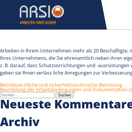
Sicherheitsbeauftragt
Arbeiten in Ihrem Unternehmen mehr als 20 Beschäftigte, mü
Ihres Unternehmens, die Sie ehrenamtlich neben ihren eig
z. B. darauf, dass Schutzvorrichtungen und -ausrüstungen 
geben sie Ihnen verläss liche Anregungen zur Verbesserung
Beitragsnavigation
Betriebsärztliche und sicherheitstechnische Betreuung
Beurteilung der Arbeitsbedingungen und Dokumentation (
Suchen
nach:
Neueste Kommentar
Archiv